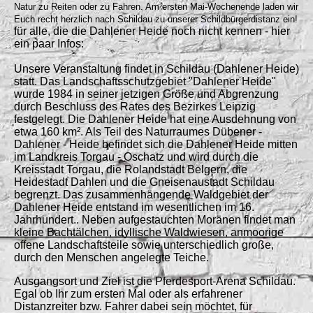
Natur zu Reiten oder zu Fahren. Am ersten Mai-Wochenende laden wir
Euch recht herzlich nach Schildau zu unserer Schildbürgerdistanz ein!
für alle, die die Dahlener Heide noch nicht kennen - hier
ein paar Infos:
Unsere Veranstaltung findet in Schildau (Dahlener Heide)
statt. Das Landschaftsschutzgebiet "Dahlener Heide"
wurde 1984 in seiner jetzigen Größe und Abgrenzung
durch Beschluss des Rates des Bezirkes Leipzig
festgelegt. Die Dahlener Heide hat eine Ausdehnung von
etwa 160 km². Als Teil des Naturraumes Dübener -
Dahlener - Heide befindet sich die Dahlener Heide mitten
im Landkreis Torgau - Oschatz und wird durch die
Kreisstadt Torgau, die Rolandstadt Belgern, die
Heidestadt Dahlen und die Gneisenaustadt Schildau
begrenzt. Das zusammenhängende Waldgebiet der
Dahlener Heide entstand im wesentlichen im 16.
Jahrhundert.. Neben aufgestauchten Moränen findet man
kleine Bachtälchen, idyllische Waldwiesen, anmoorige
offene Landschaftsteile sowie unterschiedlich große,
durch den Menschen angelegte Teiche.
Ausgangsort und Ziel ist die Pferdesport-Arena Schildau.
Egal ob Ihr zum ersten Mal oder als erfahrener
Distanzreiter bzw. Fahrer dabei sein möchtet, für